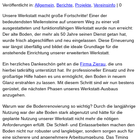
Veröffentlicht in:
Allgemein
,
Berichte
,
Projekte
,
Vereinsinfo
|
0
Unsere Werkstatt macht große Fortschritte! Einer der
bedeutendsten Meilensteine auf unserem Weg zu einer voll
ausgestatteten und funktionsfähigen Werkstatt wurde nun erreicht:
Der alte Boden, der mehr als 50 Jahre seinen Dienst getan hat,
wurde frisch abgeschliffen und neu eingelassen. Diese Erneuerung
war längst überfällig und bildet die ideale Grundlage für die
anstehende Einrichtung unserer erweiterten Werkstatt.
Ein herzliches Dankeschön geht an die
Firma Zierau
, die uns
hierbei tatkräftig unterstützt hat. Ihr professioneller Einsatz und ihre
großartige Hilfe haben es uns ermöglicht, den Boden in neuem
Glanz erstrahlen zu lassen. Mit diesem Schritt sind wir nun bestens
gerüstet, die nächsten Phasen unseres Werkstatt-Ausbaus
anzugehen.
Warum war die Bodenrenovierung so wichtig? Durch die langjährige
Nutzung war der alte Boden stark abgenutzt und hätte für die
geplante Nutzung unserer Werkstatt nicht mehr die nötigen
Anforderungen erfüllt. Die Schleif- und Einlassarbeiten machen den
Boden nicht nur robuster und langlebiger, sondern sorgen auch für
eine sicherere und angenehmere Arbeitsumgebung. Das Timing