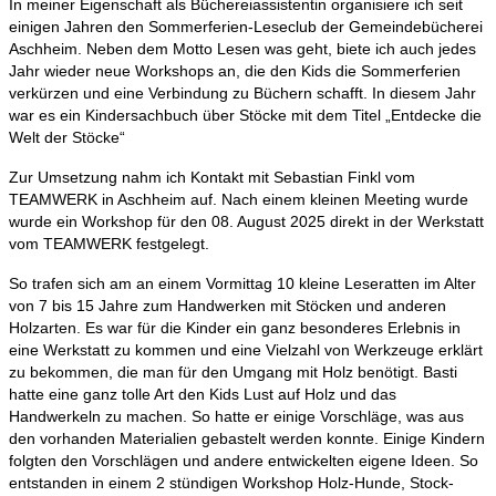
In meiner Eigenschaft als Büchereiassistentin organisiere ich seit
einigen Jahren den Sommerferien-Leseclub der Gemeindebücherei
Aschheim. Neben dem Motto Lesen was geht, biete ich auch jedes
Jahr wieder neue Workshops an, die den Kids die Sommerferien
verkürzen und eine Verbindung zu Büchern schafft. In diesem Jahr
war es ein Kindersachbuch über Stöcke mit dem Titel „Entdecke die
Welt der Stöcke“
Zur Umsetzung nahm ich Kontakt mit Sebastian Finkl vom
TEAMWERK in Aschheim auf. Nach einem kleinen Meeting wurde
wurde ein Workshop für den 08. August 2025 direkt in der Werkstatt
vom TEAMWERK festgelegt.
So trafen sich am an einem Vormittag 10 kleine Leseratten im Alter
von 7 bis 15 Jahre zum Handwerken mit Stöcken und anderen
Holzarten. Es war für die Kinder ein ganz besonderes Erlebnis in
eine Werkstatt zu kommen und eine Vielzahl von Werkzeuge erklärt
zu bekommen, die man für den Umgang mit Holz benötigt. Basti
hatte eine ganz tolle Art den Kids Lust auf Holz und das
Handwerkeln zu machen. So hatte er einige Vorschläge, was aus
den vorhanden Materialien gebastelt werden konnte. Einige Kindern
folgten den Vorschlägen und andere entwickelten eigene Ideen. So
entstanden in einem 2 stündigen Workshop Holz-Hunde, Stock-