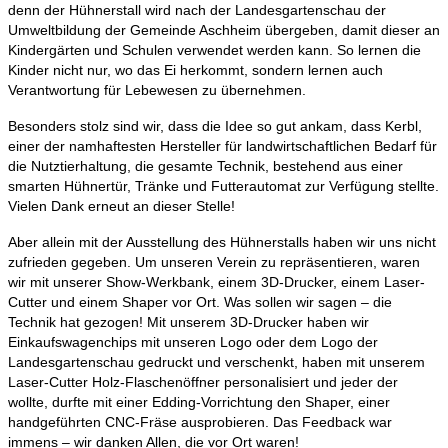
denn der Hühnerstall wird nach der Landesgartenschau der
Umweltbildung der Gemeinde Aschheim übergeben, damit dieser an
Kindergärten und Schulen verwendet werden kann. So lernen die
Kinder nicht nur, wo das Ei herkommt, sondern lernen auch
Verantwortung für Lebewesen zu übernehmen.
Besonders stolz sind wir, dass die Idee so gut ankam, dass Kerbl,
einer der namhaftesten Hersteller für landwirtschaftlichen Bedarf für
die Nutztierhaltung, die gesamte Technik, bestehend aus einer
smarten Hühnertür, Tränke und Futterautomat zur Verfügung stellte.
Vielen Dank erneut an dieser Stelle!
Aber allein mit der Ausstellung des Hühnerstalls haben wir uns nicht
zufrieden gegeben. Um unseren Verein zu repräsentieren, waren
wir mit unserer Show-Werkbank, einem 3D-Drucker, einem Laser-
Cutter und einem Shaper vor Ort. Was sollen wir sagen – die
Technik hat gezogen! Mit unserem 3D-Drucker haben wir
Einkaufswagenchips mit unseren Logo oder dem Logo der
Landesgartenschau gedruckt und verschenkt, haben mit unserem
Laser-Cutter Holz-Flaschenöffner personalisiert und jeder der
wollte, durfte mit einer Edding-Vorrichtung den Shaper, einer
handgeführten CNC-Fräse ausprobieren. Das Feedback war
immens – wir danken Allen, die vor Ort waren!