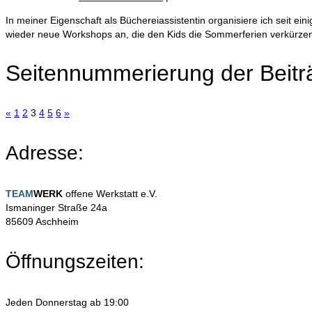
In meiner Eigenschaft als Büchereiassistentin organisiere ich seit
wieder neue Workshops an, die den Kids die Sommerferien verkürz
Seitennummerierung der Beitr
«
1
2
3
4
5
6
»
Adresse:
TEAM
WERK
offene Werkstatt e.V.
Ismaninger Straße 24a
85609 Aschheim
Öffnungszeiten:
Jeden Donnerstag ab 19:00