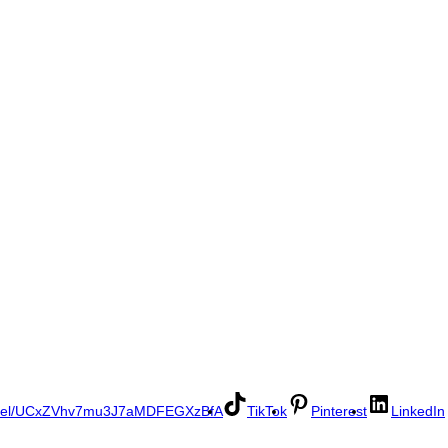
annel/UCxZVhv7mu3J7aMDFEGXzBfA
TikTok
Pinterest
LinkedIn