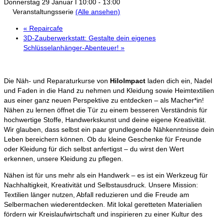
Donnerstag 29 Januar I 10:00
-
13:00
Veranstaltungsserie
(Alle ansehen)
«
Repaircafe
3D-Zauberwerkstatt: Gestalte dein eigenes
Schlüsselanhänger-Abenteuer!
»
Die Näh- und Reparaturkurse von
HiloImpact
laden dich ein, Nadel
und Faden in die Hand zu nehmen und Kleidung sowie Heimtextilien
aus einer ganz neuen Perspektive zu entdecken – als Macher*in!
Nähen zu lernen öffnet die Tür zu einem besseren Verständnis für
hochwertige Stoffe, Handwerkskunst und deine eigene Kreativität.
Wir glauben, dass selbst ein paar grundlegende Nähkenntnisse dein
Leben bereichern können. Ob du kleine Geschenke für Freunde
oder Kleidung für dich selbst anfertigst – du wirst den Wert
erkennen, unsere Kleidung zu pflegen.
Nähen ist für uns mehr als ein Handwerk – es ist ein Werkzeug für
Nachhaltigkeit, Kreativität und Selbstausdruck. Unsere Mission:
Textilien länger nutzen, Abfall reduzieren und die Freude am
Selbermachen wiederentdecken. Mit lokal geretteten Materialien
fördern wir Kreislaufwirtschaft und inspirieren zu einer Kultur des