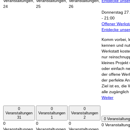
Veranstaltungen,
Veranstaltungen,
Veranstaltungen,
Entdecke unser
24
25
26
Donnerstag 27 
-
21:00
Offener Werkst
Entdecke unser
Komm vorbei, l
kennen und nu
Werkstatt kost
nur reinschnup
kleines Projek
oder einfach ne
der offene Werk
der perfekte An
Ziel ist es, die 
alle zugänglic
Weiter
0
0
0
Veranstaltungen
Veranstaltungen
Veranstaltungen
31
1
2
0 Veranstaltun
0
0
0
0 Veranstaltun
Veranstaltungen,
Veranstaltungen,
Veranstaltungen,