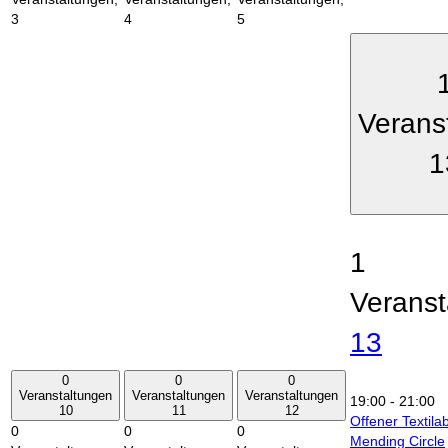
3
4
5
Verans
1
1
Veranst
13
0
0
0
Veranstaltungen
Veranstaltungen
Veranstaltungen
19:00
-
21:00
10
11
12
Offener Textila
0
0
0
Mending Circle