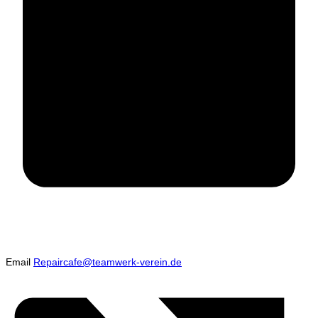
Email
Repaircafe@teamwerk-verein.de